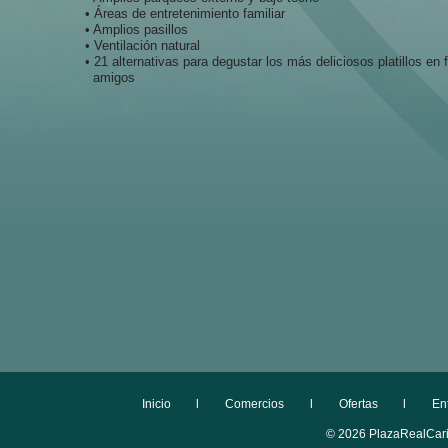
• Áreas de entretenimiento familiar
• Amplios pasillos
• Ventilación natural
• 21 alternativas para degustar los más deliciosos platillos en 
amigos
Inicio
l
Comercios
l
Ofertas
l
En
© 2026 PlazaRealCaria